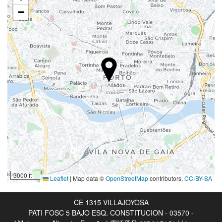
エレベーター
−
身体不自由者用のアクセス
禁煙ルーム
全館禁煙
喫煙エリア
防音済み客室
飲食
レストラン
バー
施設内のカフェ
子供向けの食事
3000 ft
Leaflet
|
Map data ©
OpenStreetMap
contributors,
CC-BY-SA
特別メニュー（要リクエスト）
ルームサービス
CE 1315 VILLAJOYOSA
PATI FOSC 5 BAJO ESQ. CONSTITUCION - 03570 -
朝食ルームサービス