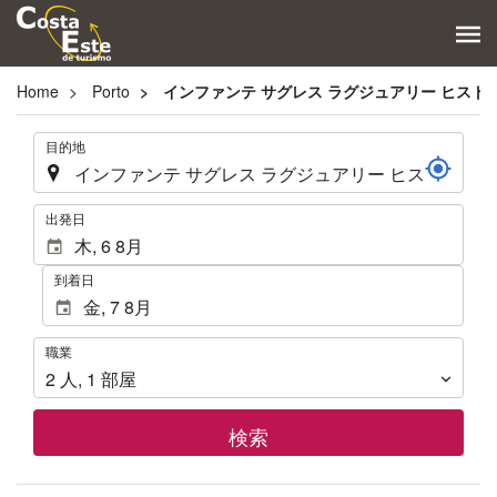
Home
Porto
インファンテ サグレス ラグジュアリー ヒスト
.
目的地
.
出発日
到着日
職
職業
業
2
人
,
1
部屋
検索