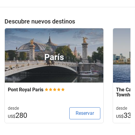
Descubre nuevos destinos
París
Pont Royal Paris
The Capi
Townho
desde
desde
Reservar
280
33
US$
US$