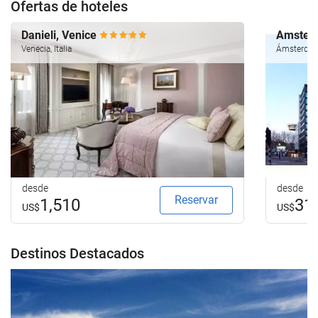
Ofertas de hoteles
Danieli, Venice
Amsterd
Venecia, Italia
Ámsterdam
desde
desde
Reservar
1,510
31
US$
US$
Destinos Destacados