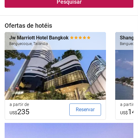
Pesquisar
Ofertas de hotéis
Jw Marriott Hotel Bangkok
Shangri
Banguecoque, Tailándia
Banguecoqu
a partir de
a partir d
Reservar
235
14
US$
US$