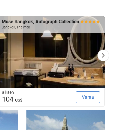
Muse Bangkok, Autograph Collection
Ascot
Bangkok, Thaimaa
Bangko
alkaen
alkaen
Varaa
104
92
US$
U