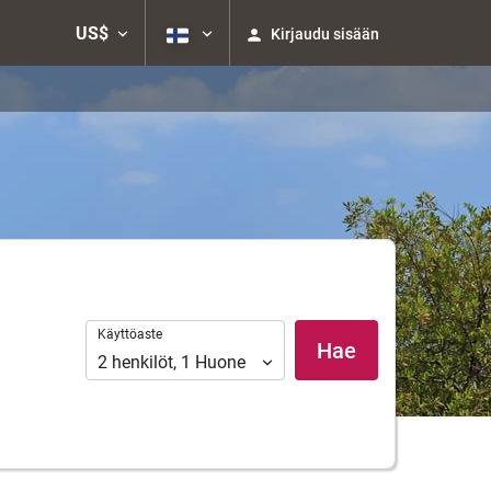
US$
Kirjaudu sisään
Käyttöaste
Käyttöaste
Hae
2
henkilöt
,
1
Huone