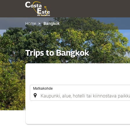
Home
Bangkok
Trips to Bangkok
.
Matkakohde