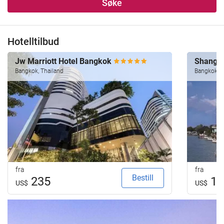
Søke
Hotelltilbud
Jw Marriott Hotel Bangkok
Shangri
Bangkok, Thailand
Bangkok, T
fra
fra
Bestill
235
15
US$
US$