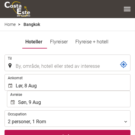
Home
Bangkok
Hoteller
Flyreiser
Flyreise + hotell
.
Til
.
Ankomst
Avreise
Occupation
Occupation
2
personer
,
1
Rom