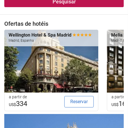
Pesquisar
Ofertas de hotéis
Wellington Hotel & Spa Madrid
Melia M
Madrid, Espanha
Madrid, Es
a partir de
a partir d
Reservar
334
16
US$
US$