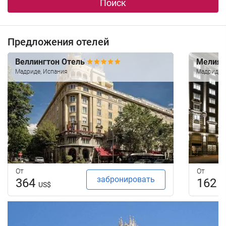
Поиск
Предложения отелей
Веллингтон Отель
Мелия 
Мадриде, Испания
Мадриде, 
От
От
забронировать
364
162
US$
U