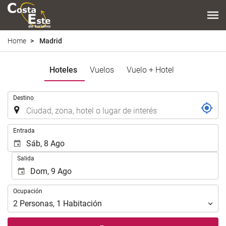
Home
Madrid
Hoteles
Vuelos
Vuelo + Hotel
Introduzca
Destino
el
lugar
de
Introduzca
Entrada
destino
las
en
fechas
Salida
el
de
que
inicio
realizar
y
Ocupación
la
Ocupación
fin
búsqueda
para
2
Personas
,
1
Habitación
de
realizar
su
la