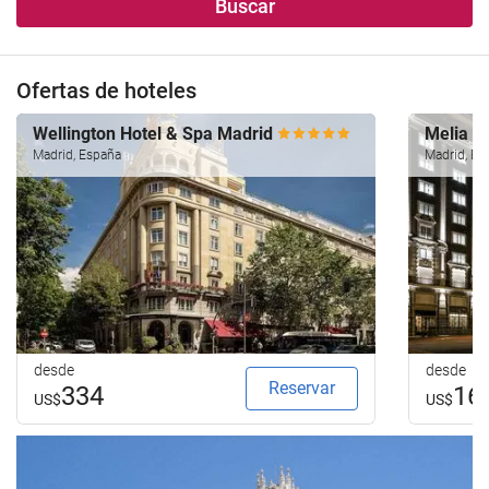
Buscar
alojamiento..
búsqueda
de
su
Ofertas de hoteles
hotel.
Wellington Hotel & Spa Madrid
Melia M
Madrid, España
Madrid, Es
desde
desde
Reservar
334
16
US$
US$