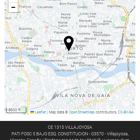
Elevador
−
Acesso def. motores
Salas para não-fumadores
Proibido fumar em todas as áreas
Zona de fumadores
Quartos insonorizados
Alimentação e bebidas
Restaurante
Bar
Café/cafetaria no local
Refeições para crianças
3000 ft
Leaflet
|
Map data ©
OpenStreetMap
contributors,
CC-BY-SA
Menus especiais dietéticos (mediante pedido)
Serviço de quartos
CE 1315 VILLAJOYOSA
PATI FOSC 5 BAJO ESQ. CONSTITUCION - 03570 - Villajoyosa,
Pequeno-almoço no quarto