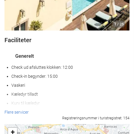
1
/ 25
Faciliteter
Generelt
Check ud afsluttes klokken: 12:00
Check-in begynder: 15:00
Vaskeri
Kæledyr tilladt
Kurv til kæledyr
Madskåle til kæledyr
Flere servicer
Registreringsnummer i turistregistret: 154
Aircondition
Varme
+