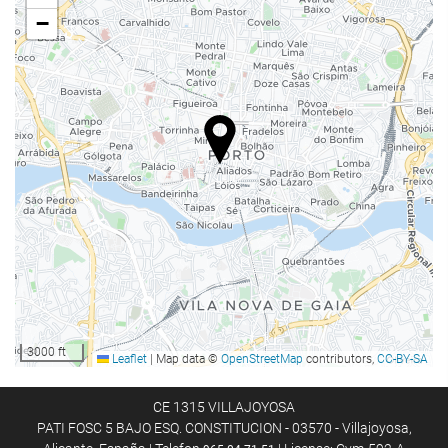
Elevator
−
Handikapvenlig adgang.
Ikke-ryger værelser
Rygning forbudt på alle fælles- og privatområder
Ryge område
Lydisolerede værelser
Mad og drikke
Restaurant
Bar
Café på stedet
Børnemenu
3000 ft
Leaflet
|
Map data ©
OpenStreetMap
contributors,
CC-BY-SA
Særlige diæter (efter forespørgsel)
Roomservice
CE 1315 VILLAJOYOSA
PATI FOSC 5 BAJO ESQ. CONSTITUCION - 03570 - Villajoyosa,
Morgenmad på værelset